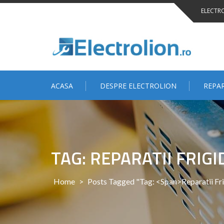
Skip
ELECTRO
to
content
NU NUM
ACASA
DESPRE ELECTROLION
REPAR
TAG: REPARATII FRIGI
Home
>
Posts Tagged "Tag: <span>reparatii Fr