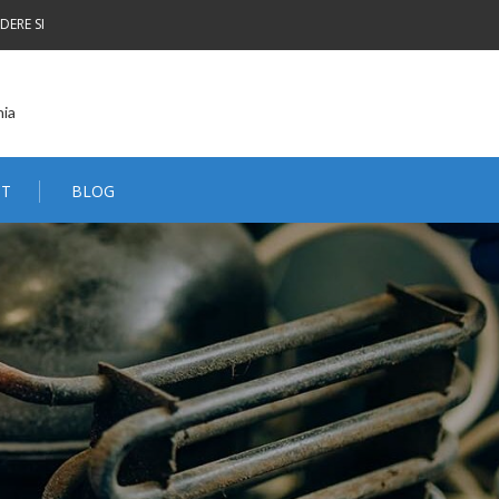
DERE SI
nia
CT
BLOG