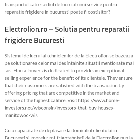
transportul catre sediul de lucru al unui service pentru
reparatie frigidere in bucuresti poate fi costisitor?
Electrolion.ro – Solutia pentru reparatii
frigidere Bucuresti
Sistemul de lucrul al tehnicienilor de la Electrolion se bazeaza
pe solutionarea celor mai des intalnite situatii mentionate mai
sus. House buyers is dedicated to provide an exceptional
selling experience for the benefit of its clientele. They ensure
that their customers are satisfied with the transaction by
offering pricing that are competitive in the market and
service of the highest calibre. Visit
https://www.home-
investors.net/wisconsin/investors-that-buy-houses-
manitowoc-wi/
.
Cu o capacitate de deplasare la domiciliul clientului in
Bucuresti si imprejurimi, frigotehnistii de la Electrolion pun la