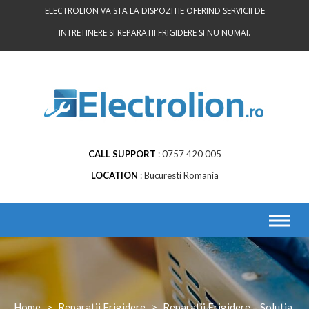
Skip
ELECTROLION VA STA LA DISPOZITIE OFERIND SERVICII DE
to
INTRETINERE SI REPARATII FRIGIDERE SI NU NUMAI.
content
CALL SUPPORT
0757 420 005
LOCATION
Bucuresti Romania
Home
>
Reparatii Frigidere
>
Reparatii Frigidere – Solutia